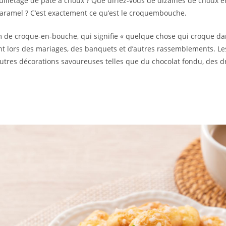
feuilletage de pâte à choux ? Que diriez-vous de dizaines de choux 
caramel ? C’est exactement ce qu’est le croquembouche.
de croque-en-bouche, qui signifie « quelque chose qui croque dan
ant lors des mariages, des banquets et d’autres rassemblements. L
autres décorations savoureuses telles que du chocolat fondu, des dr