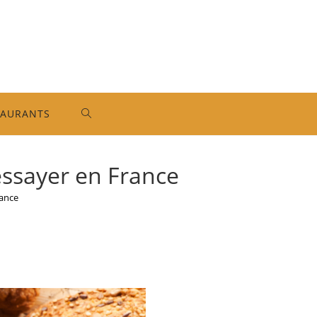
TAURANTS
TOGGLE
WEBSITE
 essayer en France
rance
SEARCH